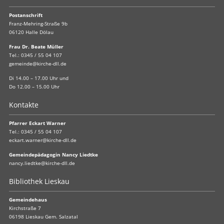
Postanschrift
Franz-Mehring-Straße 9b
06120 Halle Dölau
Frau Dr. Beate Müller
Tel.:
0345 / 55 04 107
gemeinde@kirche-dll.de
Di 14.00 – 17.00 Uhr und
Do 12.00 – 15.00 Uhr
Kontakte
Pfarrer Eckart Warner
Tel.:
0345 / 55 04 107
eckart.warner@kirche-dll.de
Gemeindepädagogin Nancy Liedtke
nancy.liedtke@kirche-dll.de
Bibliothek Lieskau
Gemeindehaus
Kirchstraße 7
06198 Lieskau Gem. Salzatal