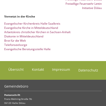
Freiwillige Feuerwehr Lettin
Initiative Dölau
Vernetzt in der Kirche
Evangelischer Kirchenkreis Halle-Saalkreis
Evangelische Kirche in Mitteldeutschland
Arbeitskreis christlicher Kirchen in Sachsen-Anhalt
Diakonie in Mitteldeutschland
Brot für die Welt
Telefonseelsorge
Evangelische Beratungsstelle Halle
Übersicht
Kontakt
Impressum
Datenschutz
Gemeindebüro
Postanschrift
Franz-Mehring-Straße 9b
06120 Halle Dölau