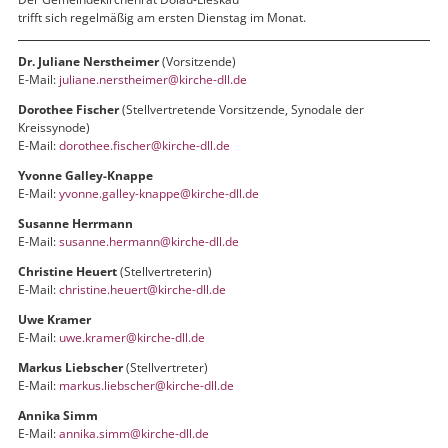
trifft sich regelmäßig am ersten Dienstag im Monat.
Dr. Juliane Nerstheimer
(Vorsitzende)
E-Mail:
juliane.nerstheimer@kirche-dll.de
Dorothee Fischer
(Stellvertretende Vorsitzende, Synodale der
Kreissynode)
E-Mail:
dorothee.fischer@kirche-dll.de
Yvonne Galley-Knappe
E-Mail:
yvonne.galley-knappe@kirche-dll.de
Susanne Herrmann
E-Mail:
susanne.hermann@kirche-dll.de
Christine Heuert
(Stellvertreterin)
E-Mail:
christine.heuert@kirche-dll.de
Uwe Kramer
E-Mail:
uwe.kramer@kirche-dll.de
Markus Liebscher
(Stellvertreter)
E-Mail:
markus.liebscher@kirche-dll.de
Annika Simm
E-Mail:
annika.simm@kirche-dll.de