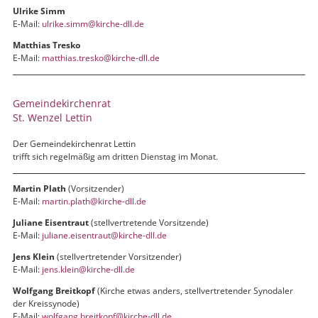
Ulrike Simm
E-Mail:
ulrike.simm@kirche-dll.de
Matthias Tresko
E-Mail:
matthias.tresko@kirche-dll.de
Gemeindekirchenrat
St. Wenzel Lettin
Der Gemeindekirchenrat Lettin
trifft sich regelmäßig am dritten Dienstag im Monat.
Martin Plath
(Vorsitzender)
E-Mail:
martin.plath@kirche-dll.de
Juliane Eisentraut
(stellvertretende Vorsitzende)
E-Mail:
juliane.eisentraut@kirche-dll.de
Jens Klein
(stellvertretender Vorsitzender)
E-Mail:
jens.klein@kirche-dll.de
Wolfgang Breitkopf
(Kirche etwas anders, stellvertretender Synodaler
der Kreissynode)
E-Mail:
wolfgang.breitkopf@kirche-dll.de