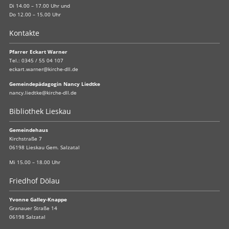
Di 14.00 – 17.00 Uhr und
Do 12.00 – 15.00 Uhr
Kontakte
Pfarrer Eckart Warner
Tel.:
0345 / 55 04 107
eckart.warner@kirche-dll.de
Gemeindepädagogin Nancy Liedtke
nancy.liedtke@kirche-dll.de
Bibliothek Lieskau
Gemeindehaus
Kirchstraße 7
06198 Lieskau Gem. Salzatal
Mi 15.00 – 18.00 Uhr
Friedhof Dölau
Yvonne Galley-Knappe
Granauer Straße 14
06198 Salzatal