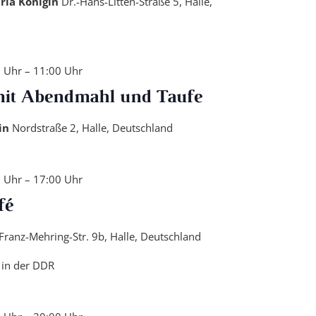
ria Königin
Dr.-Hans-Litten-Straße 5, Halle,
0 Uhr
–
11:00 Uhr
mit Abendmahl und Taufe
tin
Nordstraße 2, Halle, Deutschland
0 Uhr
–
17:00 Uhr
fé
Franz-Mehring-Str. 9b, Halle, Deutschland
 in der DDR