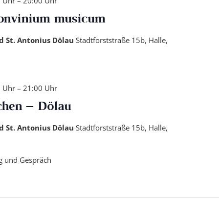
0 Uhr
–
20:00 Uhr
Convinium musicum
nd St. Antonius Dölau
Stadtforststraße 15b, Halle,
0 Uhr
–
21:00 Uhr
chen – Dölau
nd St. Antonius Dölau
Stadtforststraße 15b, Halle,
ng und Gespräch