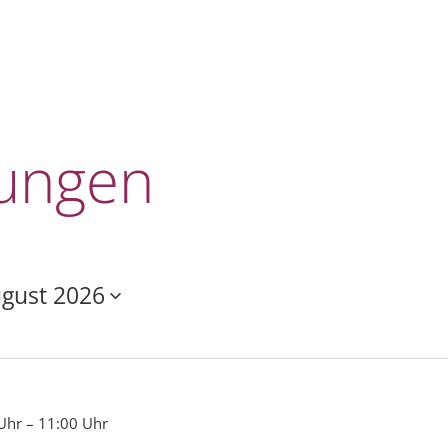
tungen
tungen
ugust 2026
Uhr
–
11:00 Uhr