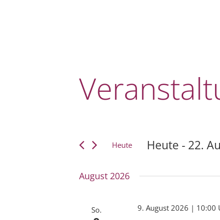
Veranstal
Veranstal
Heute
 - 
22. A
Heute
Datum
wählen.
August 2026
9. August 2026 | 10:00 
So.