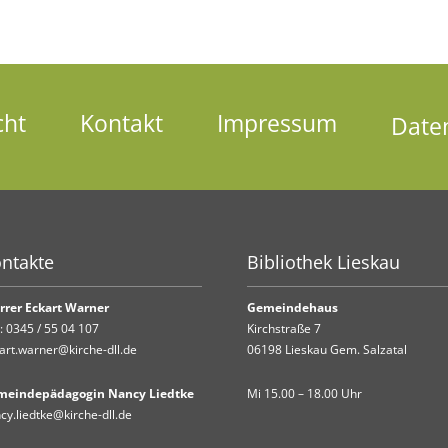
cht
Kontakt
Impressum
Date
ntakte
Bibliothek Lieskau
rrer Eckart Warner
Gemeindehaus
.:
0345 / 55 04 107
Kirchstraße 7
art.warner@kirche-dll.de
06198 Lieskau Gem. Salzatal
meindepädagogin Nancy Liedtke
Mi 15.00 – 18.00 Uhr
cy.liedtke@kirche-dll.de