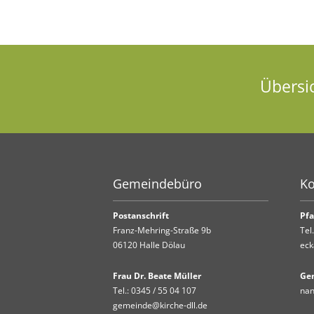
Übersi
Gemeindebüro
Ko
Postanschrift
Pfa
Franz-Mehring-Straße 9b
Tel
06120 Halle Dölau
eck
Frau Dr. Beate Müller
Ge
Tel.:
0345 / 55 04 107
nan
gemeinde@kirche-dll.de