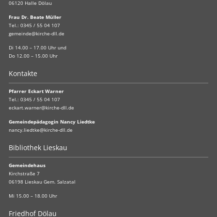
06120 Halle Dölau
Frau Dr. Beate Müller
Tel.:
0345 / 55 04 107
gemeinde@kirche-dll.de
Di 14.00 – 17.00 Uhr und
Do 12.00 – 15.00 Uhr
Kontakte
Pfarrer Eckart Warner
Tel.:
0345 / 55 04 107
eckart.warner@kirche-dll.de
Gemeindepädagogin Nancy Liedtke
nancy.liedtke@kirche-dll.de
Bibliothek Lieskau
Gemeindehaus
Kirchstraße 7
06198 Lieskau Gem. Salzatal
Mi 15.00 – 18.00 Uhr
Friedhof Dölau