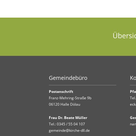
Übersi
Gemeindebüro
Ko
Postanschrift
Pfa
Franz-Mehring-Straße 9b
Tel
06120 Halle Dölau
eck
Frau Dr. Beate Müller
Ge
Tel.:
0345 / 55 04 107
nan
gemeinde@kirche-dll.de