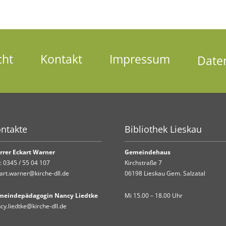
cht
Kontakt
Impressum
Date
ntakte
Bibliothek Lieskau
rrer Eckart Warner
Gemeindehaus
.:
0345 / 55 04 107
Kirchstraße 7
art.warner@kirche-dll.de
06198 Lieskau Gem. Salzatal
meindepädagogin Nancy Liedtke
Mi 15.00 – 18.00 Uhr
cy.liedtke@kirche-dll.de