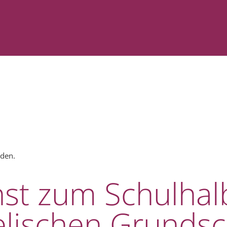
nden.
st zum Schulhal
lischen Grundsc