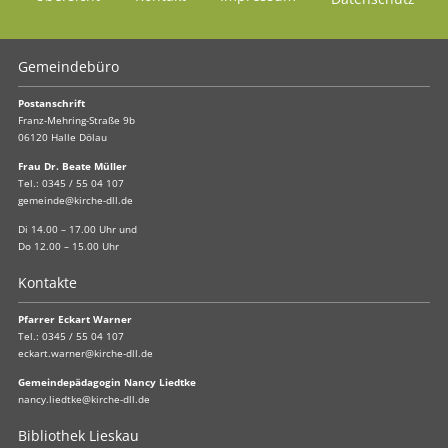
Gemeindebüro
Postanschrift
Franz-Mehring-Straße 9b
06120 Halle Dölau
Frau Dr. Beate Müller
Tel.:
0345 / 55 04 107
gemeinde@kirche-dll.de
Di 14.00 – 17.00 Uhr und
Do 12.00 – 15.00 Uhr
Kontakte
Pfarrer Eckart Warner
Tel.:
0345 / 55 04 107
eckart.warner@kirche-dll.de
Gemeindepädagogin Nancy Liedtke
nancy.liedtke@kirche-dll.de
Bibliothek Lieskau