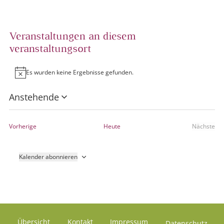
Veranstaltungen an diesem
veranstaltungsort
Es wurden keine Ergebnisse gefunden.
Hinweis
Anstehende
Datum
wählen.
Veranstaltungen
Vorherige
Heute
Nächste
Verans
Kalender abonnieren
Übersicht
Kontakt
Impressum
Datenschutz