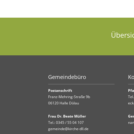
Übersi
Gemeindebüro
Ko
Postanschrift
Pfa
Franz-Mehring-Straße 9b
Tel
06120 Halle Dölau
eck
Frau Dr. Beate Müller
Ge
Tel.:
0345 / 55 04 107
nan
gemeinde@kirche-dll.de