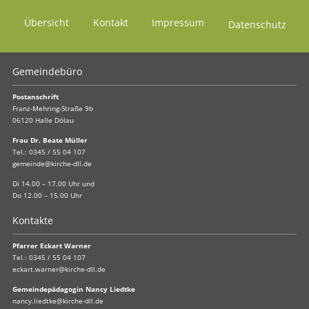
Übersicht
Kontakt
Impressum
Datenschutz
Gemeindebüro
Postanschrift
Franz-Mehring-Straße 9b
06120 Halle Dölau
Frau Dr. Beate Müller
Tel.:
0345 / 55 04 107
gemeinde@kirche-dll.de
Di 14.00 – 17.00 Uhr und
Do 12.00 – 15.00 Uhr
Kontakte
Pfarrer Eckart Warner
Tel.:
0345 / 55 04 107
eckart.warner@kirche-dll.de
Gemeindepädagogin Nancy Liedtke
nancy.liedtke@kirche-dll.de