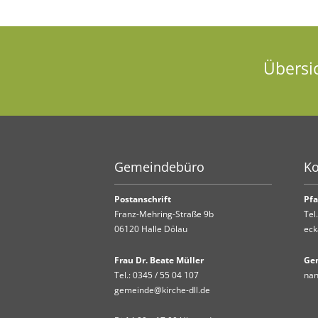
Übersi
Gemeindebüro
Ko
Postanschrift
Pfa
Franz-Mehring-Straße 9b
Tel
06120 Halle Dölau
eck
Frau Dr. Beate Müller
Ge
Tel.:
0345 / 55 04 107
nan
gemeinde@kirche-dll.de