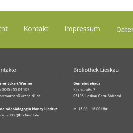
cht
Kontakt
Impressum
Date
ntakte
Bibliothek Lieskau
rrer Eckart Warner
Gemeindehaus
.:
0345 / 55 04 107
Kirchstraße 7
art.warner@kirche-dll.de
06198 Lieskau Gem. Salzatal
meindepädagogin Nancy Liedtke
Mi 15.00 – 18.00 Uhr
cy.liedtke@kirche-dll.de