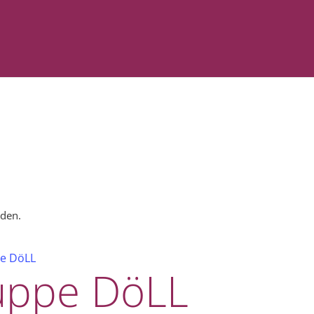
nden.
e DöLL
uppe DöLL