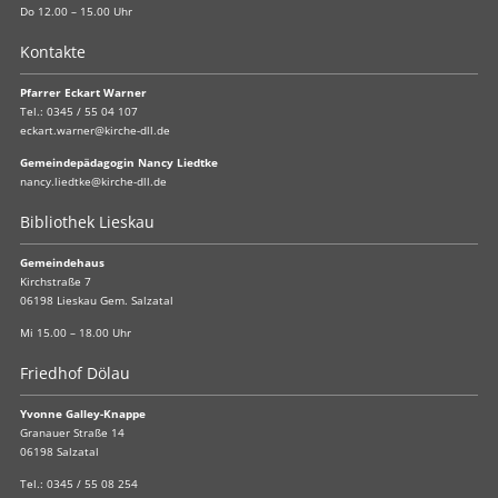
Do 12.00 – 15.00 Uhr
Kontakte
Pfarrer Eckart Warner
Tel.:
0345 / 55 04 107
eckart.warner@kirche-dll.de
Gemeindepädagogin Nancy Liedtke
nancy.liedtke@kirche-dll.de
Bibliothek Lieskau
Gemeindehaus
Kirchstraße 7
06198 Lieskau Gem. Salzatal
Mi 15.00 – 18.00 Uhr
Friedhof Dölau
Yvonne Galley-Knappe
Granauer Straße 14
06198 Salzatal
Tel.:
0345 / 55 08 254