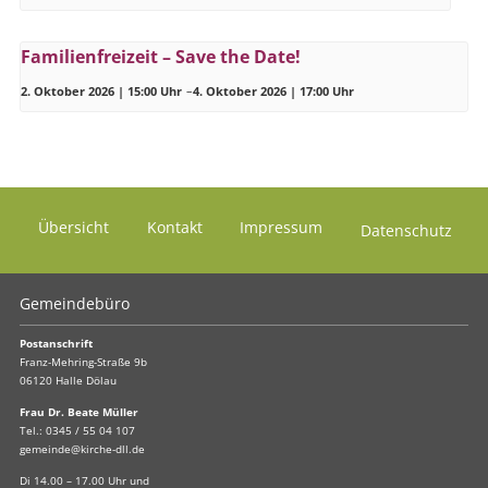
Familienfreizeit – Save the Date!
2. Oktober 2026 | 15:00 Uhr
–
4. Oktober 2026 | 17:00 Uhr
Übersicht
Kontakt
Impressum
Datenschutz
Gemeindebüro
Postanschrift
Franz-Mehring-Straße 9b
06120 Halle Dölau
Frau Dr. Beate Müller
Tel.:
0345 / 55 04 107
gemeinde@kirche-dll.de
Di 14.00 – 17.00 Uhr und