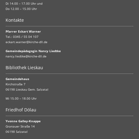
Di 14.00 – 17.00 Uhr und
Do 12.00 – 15.00 Uhr
Kontakte
Pfarrer Eckart Warner
Tel.:
0345 / 55 04 107
eckart.warner@kirche-dll.de
Gemeindepädagogin Nancy Liedtke
nancy.liedtke@kirche-dll.de
Bibliothek Lieskau
Gemeindehaus
Kirchstraße 7
06198 Lieskau Gem. Salzatal
Mi 15.00 – 18.00 Uhr
Friedhof Dölau
Yvonne Galley-Knappe
Granauer Straße 14
06198 Salzatal