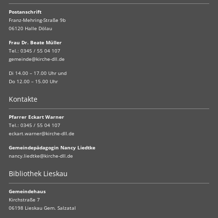
Postanschrift
Franz-Mehring-Straße 9b
06120 Halle Dölau
Frau Dr. Beate Müller
Tel.:
0345 / 55 04 107
gemeinde@kirche-dll.de
Di 14.00 – 17.00 Uhr und
Do 12.00 – 15.00 Uhr
Kontakte
Pfarrer Eckart Warner
Tel.:
0345 / 55 04 107
eckart.warner@kirche-dll.de
Gemeindepädagogin Nancy Liedtke
nancy.liedtke@kirche-dll.de
Bibliothek Lieskau
Gemeindehaus
Kirchstraße 7
06198 Lieskau Gem. Salzatal