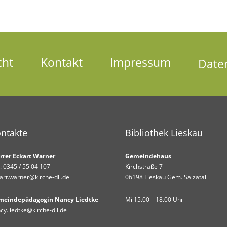
cht
Kontakt
Impressum
Date
ntakte
Bibliothek Lieskau
rrer Eckart Warner
Gemeindehaus
.:
0345 / 55 04 107
Kirchstraße 7
art.warner@kirche-dll.de
06198 Lieskau Gem. Salzatal
meindepädagogin Nancy Liedtke
Mi 15.00 – 18.00 Uhr
cy.liedtke@kirche-dll.de