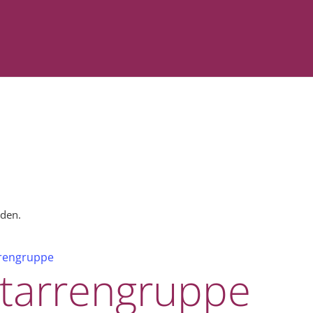
nden.
rrengruppe
itarrengruppe