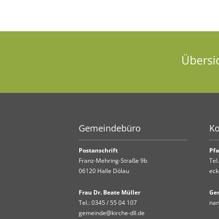
Übersi
Gemeindebüro
Ko
Postanschrift
Pfa
Franz-Mehring-Straße 9b
Tel
06120 Halle Dölau
eck
Frau Dr. Beate Müller
Ge
Tel.:
0345 / 55 04 107
nan
gemeinde@kirche-dll.de