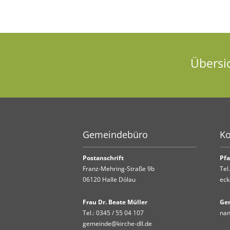
Übersi
Gemeindebüro
Ko
Postanschrift
Pfa
Franz-Mehring-Straße 9b
Tel
06120 Halle Dölau
eck
Frau Dr. Beate Müller
Ge
Tel.:
0345 / 55 04 107
nan
gemeinde@kirche-dll.de