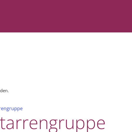
nden.
rrengruppe
itarrengruppe