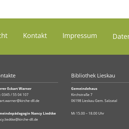
cht
Kontakt
Impressum
Date
ntakte
Bibliothek Lieskau
rrer Eckart Warner
Gemeindehaus
.:
0345 / 55 04 107
Kirchstraße 7
art.warner@kirche-dll.de
06198 Lieskau Gem. Salzatal
meindepädagogin Nancy Liedtke
Mi 15.00 – 18.00 Uhr
cy.liedtke@kirche-dll.de