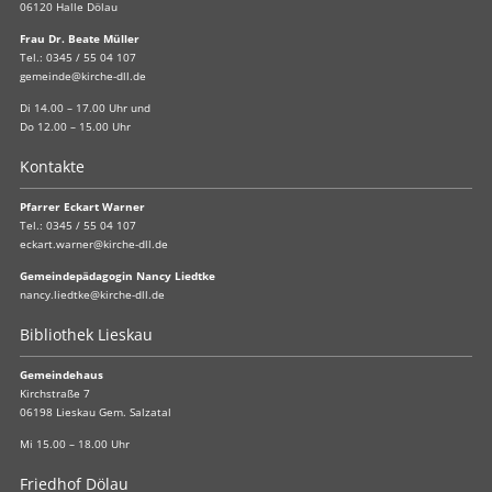
06120 Halle Dölau
Frau Dr. Beate Müller
Tel.:
0345 / 55 04 107
gemeinde@kirche-dll.de
Di 14.00 – 17.00 Uhr und
Do 12.00 – 15.00 Uhr
Kontakte
Pfarrer Eckart Warner
Tel.:
0345 / 55 04 107
eckart.warner@kirche-dll.de
Gemeindepädagogin Nancy Liedtke
nancy.liedtke@kirche-dll.de
Bibliothek Lieskau
Gemeindehaus
Kirchstraße 7
06198 Lieskau Gem. Salzatal
Mi 15.00 – 18.00 Uhr
Friedhof Dölau