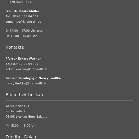
06120 Halle Dölau
Frau Dr. Beate Müller
Tel.:
0345 / 55 04 107
gemeinde@kirche-dll.de
Di 14.00 – 17.00 Uhr und
Do 12.00 – 15.00 Uhr
Kontakte
Pfarrer Eckart Warner
Tel.:
0345 / 55 04 107
eckart.warner@kirche-dll.de
Gemeindepädagogin Nancy Liedtke
nancy.liedtke@kirche-dll.de
Bibliothek Lieskau
Gemeindehaus
Kirchstraße 7
06198 Lieskau Gem. Salzatal
Mi 15.00 – 18.00 Uhr
Friedhof Dölau