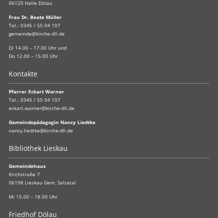
06120 Halle Dölau
Frau Dr. Beate Müller
Tel.:
0345 / 55 04 107
gemeinde@kirche-dll.de
Di 14.00 – 17.00 Uhr und
Do 12.00 – 15.00 Uhr
Kontakte
Pfarrer Eckart Warner
Tel.:
0345 / 55 04 107
eckart.warner@kirche-dll.de
Gemeindepädagogin Nancy Liedtke
nancy.liedtke@kirche-dll.de
Bibliothek Lieskau
Gemeindehaus
Kirchstraße 7
06198 Lieskau Gem. Salzatal
Mi 15.00 – 18.00 Uhr
Friedhof Dölau