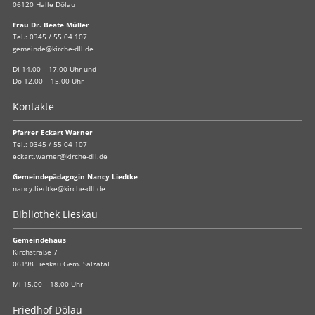
06120 Halle Dölau
Frau Dr. Beate Müller
Tel.:
0345 / 55 04 107
gemeinde@kirche-dll.de
Di 14.00 – 17.00 Uhr und
Do 12.00 – 15.00 Uhr
Kontakte
Pfarrer Eckart Warner
Tel.:
0345 / 55 04 107
eckart.warner@kirche-dll.de
Gemeindepädagogin Nancy Liedtke
nancy.liedtke@kirche-dll.de
Bibliothek Lieskau
Gemeindehaus
Kirchstraße 7
06198 Lieskau Gem. Salzatal
Mi 15.00 – 18.00 Uhr
Friedhof Dölau