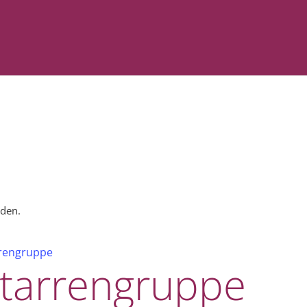
nden.
rrengruppe
itarrengruppe