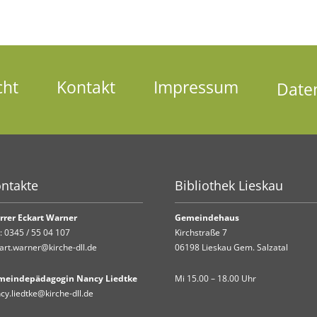
cht
Kontakt
Impressum
Date
ntakte
Bibliothek Lieskau
rrer Eckart Warner
Gemeindehaus
.:
0345 / 55 04 107
Kirchstraße 7
art.warner@kirche-dll.de
06198 Lieskau Gem. Salzatal
meindepädagogin Nancy Liedtke
Mi 15.00 – 18.00 Uhr
cy.liedtke@kirche-dll.de