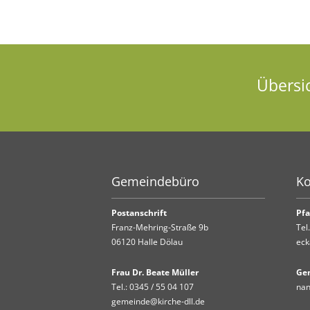
Übersi
Gemeindebüro
Ko
Postanschrift
Pfa
Franz-Mehring-Straße 9b
Tel
06120 Halle Dölau
eck
Frau Dr. Beate Müller
Ge
Tel.:
0345 / 55 04 107
nan
gemeinde@kirche-dll.de