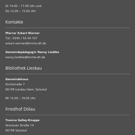
Di 14.00 – 17.00 Uhr und
Do 12.00 – 15.00 Uhr
Kontakte
Pfarrer Eckart Warner
Tel.:
0345 / 55 04 107
eckart.warner@kirche-dll.de
Gemeindepädagogin Nancy Liedtke
nancy.liedtke@kirche-dll.de
Bibliothek Lieskau
Gemeindehaus
Kirchstraße 7
06198 Lieskau Gem. Salzatal
Mi 15.00 – 18.00 Uhr
Friedhof Dölau
Yvonne Galley-Knappe
Granauer Straße 14
06198 Salzatal