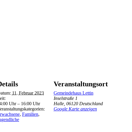
etails
Veranstaltungsort
atum:
11. Februar 2023
Gemeindehaus Lettin
eit:
Inselstraße 1
4:00 Uhr – 16:00 Uhr
Halle
,
06120
Deutschland
eranstaltungskategorien:
Google Karte anzeigen
rwachsene
,
Familien
,
ugendliche