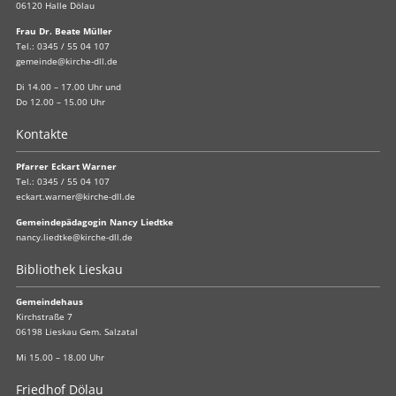
06120 Halle Dölau
Frau Dr. Beate Müller
Tel.:
0345 / 55 04 107
gemeinde@kirche-dll.de
Di 14.00 – 17.00 Uhr und
Do 12.00 – 15.00 Uhr
Kontakte
Pfarrer Eckart Warner
Tel.:
0345 / 55 04 107
eckart.warner@kirche-dll.de
Gemeindepädagogin Nancy Liedtke
nancy.liedtke@kirche-dll.de
Bibliothek Lieskau
Gemeindehaus
Kirchstraße 7
06198 Lieskau Gem. Salzatal
Mi 15.00 – 18.00 Uhr
Friedhof Dölau