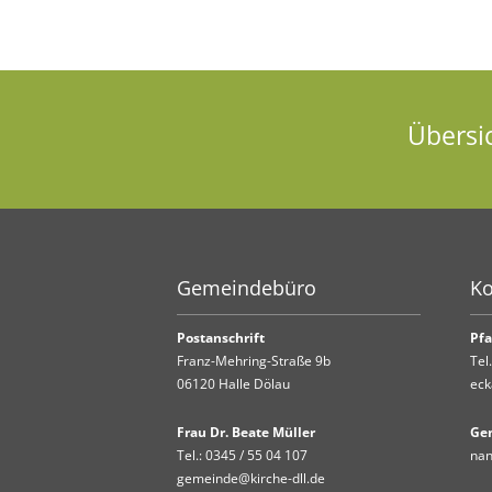
Übersi
Gemeindebüro
Ko
Postanschrift
Pfa
Franz-Mehring-Straße 9b
Tel
06120 Halle Dölau
eck
Frau Dr. Beate Müller
Ge
Tel.:
0345 / 55 04 107
nan
gemeinde@kirche-dll.de