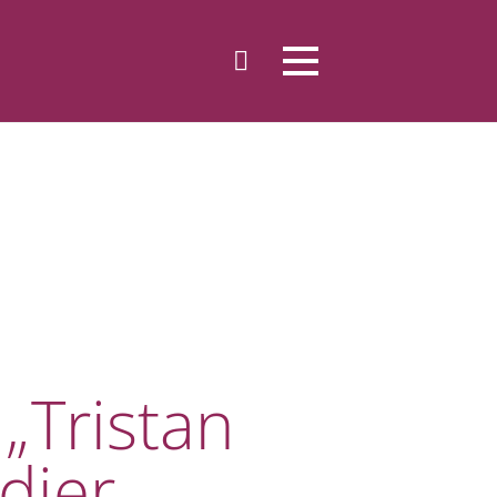
„Tristan
dier