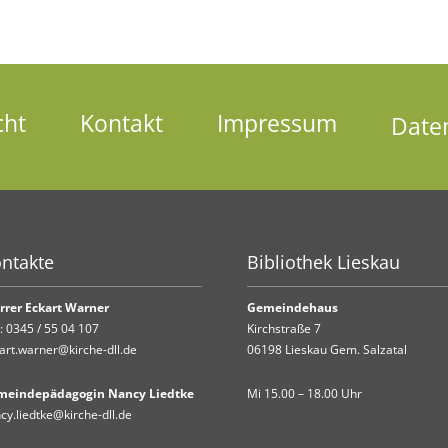
cht
Kontakt
Impressum
Date
ntakte
Bibliothek Lieskau
rrer Eckart Warner
Gemeindehaus
.:
0345 / 55 04 107
Kirchstraße 7
art.warner@kirche-dll.de
06198 Lieskau Gem. Salzatal
meindepädagogin Nancy Liedtke
Mi 15.00 – 18.00 Uhr
cy.liedtke@kirche-dll.de