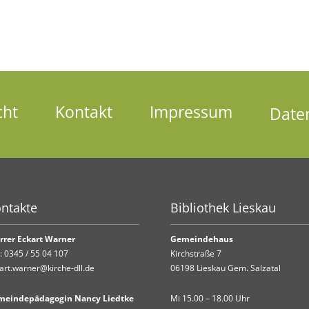
cht
Kontakt
Impressum
Date
ntakte
Bibliothek Lieskau
rrer Eckart Warner
Gemeindehaus
.:
0345 / 55 04 107
Kirchstraße 7
art.warner@kirche-dll.de
06198 Lieskau Gem. Salzatal
meindepädagogin Nancy Liedtke
Mi 15.00 – 18.00 Uhr