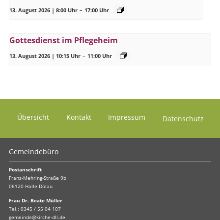
13. August 2026 | 8:00 Uhr
–
17:00 Uhr
Gottesdienst im Pflegeheim
13. August 2026 | 10:15 Uhr
–
11:00 Uhr
Übersicht
Kontakt
Impressum
Datenschutz
Gemeindebüro
Postanschrift
Franz-Mehring-Straße 9b
06120 Halle Dölau
Frau Dr. Beate Müller
Tel.:
0345 / 55 04 107
gemeinde@kirche-dll.de