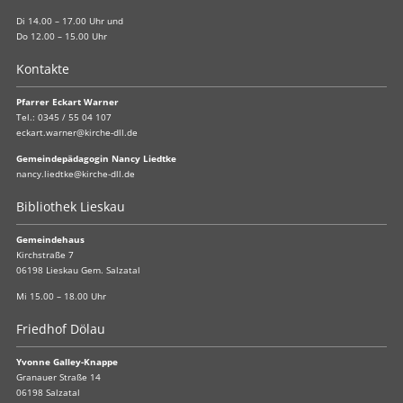
Di 14.00 – 17.00 Uhr und
Do 12.00 – 15.00 Uhr
Kontakte
Pfarrer Eckart Warner
Tel.:
0345 / 55 04 107
eckart.warner@kirche-dll.de
Gemeindepädagogin Nancy Liedtke
nancy.liedtke@kirche-dll.de
Bibliothek Lieskau
Gemeindehaus
Kirchstraße 7
06198 Lieskau Gem. Salzatal
Mi 15.00 – 18.00 Uhr
Friedhof Dölau
Yvonne Galley-Knappe
Granauer Straße 14
06198 Salzatal