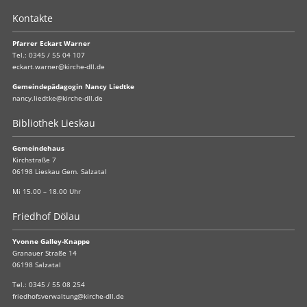
Kontakte
Pfarrer Eckart Warner
Tel.:
0345 / 55 04 107
eckart.warner@kirche-dll.de
Gemeindepädagogin Nancy Liedtke
nancy.liedtke@kirche-dll.de
Bibliothek Lieskau
Gemeindehaus
Kirchstraße 7
06198 Lieskau Gem. Salzatal
Mi 15.00 – 18.00 Uhr
Friedhof Dölau
Yvonne Galley-Knappe
Granauer Straße 14
06198 Salzatal
Tel.:
0345 / 55 08 254
friedhofsverwaltung@kirche-dll.de