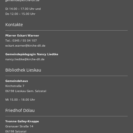
gemeinde@kirche-dll.de
Di 14.00 – 17.00 Uhr und
Do 12.00 – 15.00 Uhr
Kontakte
Pfarrer Eckart Warner
Tel.:
0345 / 55 04 107
eckart.warner@kirche-dll.de
Gemeindepädagogin Nancy Liedtke
nancy.liedtke@kirche-dll.de
Bibliothek Lieskau
Gemeindehaus
Kirchstraße 7
06198 Lieskau Gem. Salzatal
Mi 15.00 – 18.00 Uhr
Friedhof Dölau
Yvonne Galley-Knappe
Granauer Straße 14
06198 Salzatal