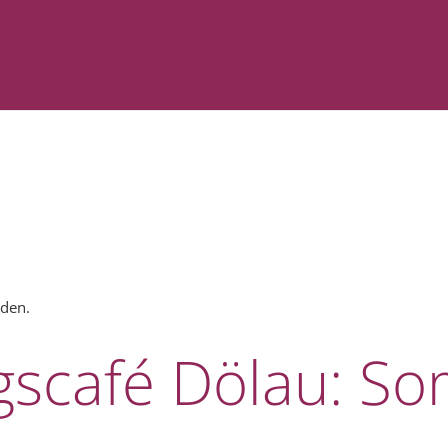
nden.
scafé Dölau: So