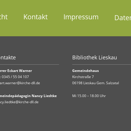
cht
Kontakt
Impressum
Date
ntakte
Bibliothek Lieskau
rrer Eckart Warner
Gemeindehaus
.:
0345 / 55 04 107
Kirchstraße 7
art.warner@kirche-dll.de
06198 Lieskau Gem. Salzatal
meindepädagogin Nancy Liedtke
Mi 15.00 – 18.00 Uhr
cy.liedtke@kirche-dll.de