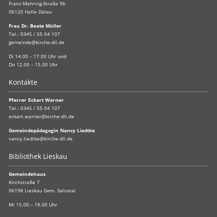
Franz-Mehring-Straße 9b
06120 Halle Dölau
Frau Dr. Beate Müller
Tel.:
0345 / 55 04 107
gemeinde@kirche-dll.de
Di 14.00 – 17.00 Uhr und
Do 12.00 – 15.00 Uhr
Kontakte
Pfarrer Eckart Warner
Tel.:
0345 / 55 04 107
eckart.warner@kirche-dll.de
Gemeindepädagogin Nancy Liedtke
nancy.liedtke@kirche-dll.de
Bibliothek Lieskau
Gemeindehaus
Kirchstraße 7
06198 Lieskau Gem. Salzatal
Mi 15.00 – 18.00 Uhr