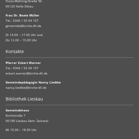
Franz-Mehring-Straße 9b
06120 Halle Dölau
Frau Dr. Beate Müller
Tel.:
0345 / 55 04 107
gemeinde@kirche-dll.de
Di 14.00 – 17.00 Uhr und
Do 12.00 – 15.00 Uhr
Kontakte
Pfarrer Eckart Warner
Tel.:
0345 / 55 04 107
eckart.warner@kirche-dll.de
Gemeindepädagogin Nancy Liedtke
nancy.liedtke@kirche-dll.de
Bibliothek Lieskau
Gemeindehaus
Kirchstraße 7
06198 Lieskau Gem. Salzatal
Mi 15.00 – 18.00 Uhr