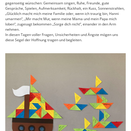
gegenseitig wünschen: Gemeinsam singen, Ruhe, Freunde, gute
Gespräche, Spielen, Aufmerksamkeit, Rückhalt, ein Kuss, Sonnenstrahlen,
„Glücklich macht mich meine Familie oder, wenn ich traurig bin, Hanni
umarmen“, „Mir macht Mut, wenn meine Mama und mein Papa mich
loben“, zugesagt bekommen „Sorge dich nicht“, einander in den Arm
nehmen.
In diesen Tagen voller Fragen, Unsicherheiten und Ängste mögen uns
diese Segel der Hoffnung tragen und begleiten.