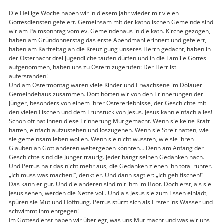
Die Heilige Woche haben wir in diesem Jahr wieder mit vielen
Gottesdiensten gefeiert. Gemeinsam mit der katholischen Gemeinde sind
wir am Palmsonntag vom ev. Gemeindehaus in die kath. Kirche gezogen,
haben am Gründonnerstag das erste Abendmahl erinnert und gefeiert,
haben am Karfreitag an die Kreuzigung unseres Herrn gedacht, haben in
der Osternacht drei Jugendliche taufen dürfen und in die Familie Gottes
aufgenommen, haben uns zu Ostern zugerufen: Der Herr ist
auferstanden!
Und am Ostermontag waren viele Kinder und Erwachsene im Dölauer
Gemeindehaus zusammen. Dort hörten wir von den Erinnerungen der
Jünger, besonders von einem ihrer Oster­erlebnisse, der Geschichte mit
den vielen Fischen und dem Frühstück von Jesus. Jesus kann einfach alles!
Schon oft hat ihnen diese Erinnerung Mut gemacht. Wenn sie keine Kraft
hatten, einfach aufzustehen und loszugehen. Wenn sie Streit hatten, wie
sie gemeinsam leben wollen. Wenn sie nicht wussten, wie sie ihren
Glauben an Gott anderen weitergeben könnten… Denn am Anfang der
Geschichte sind die Jünger traurig. Jeder hängt seinen Gedanken nach.
Und Petrus hält das nicht mehr aus, die Gedanken ziehen ihn total runter.
„Ich muss was machen!“, denkt er. Und dann sagt er: „Ich geh fischen!“
Das kann er gut. Und die anderen sind mit ihm im Boot. Doch erst, als sie
Jesus sehen, werden die Netze voll. Und als Jesus sie zum Essen einlädt,
spüren sie Mut und Hoffnung. Petrus stürzt sich als Erster ins Wasser und
schwimmt ihm entgegen!
Im Gottesdienst haben wir überlegt, was uns Mut macht und was wir uns