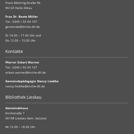
Franz-Mehring-Straße 9b
06120 Halle Dölau
Frau Dr. Beate Müller
Tel.:
0345 / 55 04 107
gemeinde@kirche-dll.de
Di 14.00 – 17.00 Uhr und
Do 12.00 – 15.00 Uhr
Kontakte
Pfarrer Eckart Warner
Tel.:
0345 / 55 04 107
eckart.warner@kirche-dll.de
Gemeindepädagogin Nancy Liedtke
nancy.liedtke@kirche-dll.de
Bibliothek Lieskau
Gemeindehaus
Kirchstraße 7
06198 Lieskau Gem. Salzatal
Mi 15.00 – 18.00 Uhr