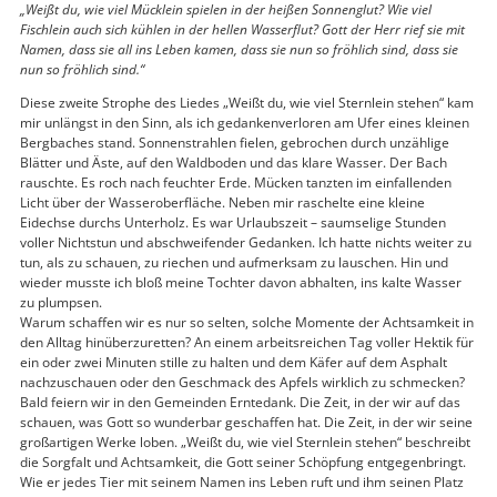
„Weißt du, wie viel Mücklein spielen in der heißen Sonnenglut? Wie viel
Fischlein auch sich kühlen in der hellen Wasserflut? Gott der Herr rief sie mit
Namen, dass sie all ins Leben kamen, dass sie nun so fröhlich sind, dass sie
nun so fröhlich sind.“
Diese zweite Strophe des Liedes „Weißt du, wie viel Sternlein stehen“ kam
mir unlängst in den Sinn, als ich gedankenverloren am Ufer eines kleinen
Bergbaches stand. Sonnenstrahlen fielen, gebrochen durch unzählige
Blätter und Äste, auf den Waldboden und das klare Wasser. Der Bach
rauschte. Es roch nach feuchter Erde. Mücken tanzten im einfallenden
Licht über der Wasseroberfläche. Neben mir raschelte eine kleine
Eidechse durchs Unterholz. Es war Urlaubszeit – saumselige Stunden
voller Nichtstun und abschweifender Gedanken. Ich hatte nichts weiter zu
tun, als zu schauen, zu riechen und aufmerksam zu lauschen. Hin und
wieder musste ich bloß meine Tochter davon abhalten, ins kalte Wasser
zu plumpsen.
Warum schaffen wir es nur so selten, solche Momente der Achtsamkeit in
den Alltag hinüberzuretten? An einem arbeitsreichen Tag voller Hektik für
ein oder zwei Minuten stille zu halten und dem Käfer auf dem Asphalt
nachzuschauen oder den Geschmack des Apfels wirklich zu schmecken?
Bald feiern wir in den Gemeinden Erntedank. Die Zeit, in der wir auf das
schauen, was Gott so wunderbar geschaffen hat. Die Zeit, in der wir seine
großartigen Werke loben. „Weißt du, wie viel Sternlein stehen“ beschreibt
die Sorgfalt und Achtsamkeit, die Gott seiner Schöpfung entgegenbringt.
Wie er jedes Tier mit seinem Namen ins Leben ruft und ihm seinen Platz