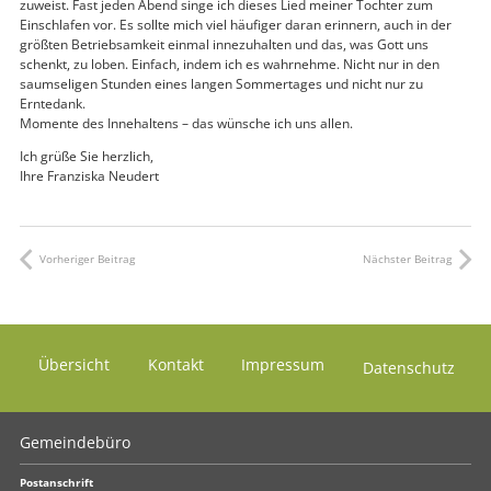
zuweist. Fast jeden Abend singe ich dieses Lied meiner Tochter zum
Einschlafen vor. Es sollte mich viel häufiger daran erinnern, auch in der
größten Betriebsamkeit einmal innezuhalten und das, was Gott uns
schenkt, zu loben. Einfach, indem ich es wahrnehme. Nicht nur in den
saumseligen Stunden eines langen Sommertages und nicht nur zu
Erntedank.
Momente des Innehaltens – das wünsche ich uns allen.
Ich grüße Sie herzlich,
Ihre Franziska Neudert
Vorheriger Beitrag
Nächster Beitrag
Übersicht
Kontakt
Impressum
Datenschutz
Gemeindebüro
Postanschrift