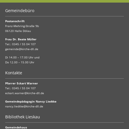
Gemeindebüro
Postanschrift
Franz-Mehring-Straße 9b
06120 Halle Dölau
Frau Dr. Beate Müller
Tel.:
0345 / 55 04 107
gemeinde@kirche-dll.de
Di 14.00 – 17.00 Uhr und
Do 12.00 – 15.00 Uhr
Kontakte
Pfarrer Eckart Warner
Tel.:
0345 / 55 04 107
eckart.warner@kirche-dll.de
Gemeindepädagogin Nancy Liedtke
nancy.liedtke@kirche-dll.de
Bibliothek Lieskau
Gemeindehaus