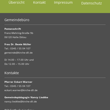
Übersicht
Kontakt
Impressum
Datenschutz
Gemeindebüro
Postanschrift
Franz-Mehring-Straße 9b
06120 Halle Dölau
Frau Dr. Beate Müller
Tel.:
0345 / 55 04 107
gemeinde@kirche-dll.de
Di 14.00 – 17.00 Uhr und
Do 12.00 – 15.00 Uhr
Kontakte
Pfarrer Eckart Warner
Tel.:
0345 / 55 04 107
eckart.warner@kirche-dll.de
Gemeindepädagogin Nancy Liedtke
nancy.liedtke@kirche-dll.de