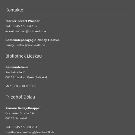
Kontakte
Pfarrer Eckart Warner
Tel.:
0345 / 55 04 107
eckart.warner@kirche-dll.de
Gemeindepädagogin Nancy Liedtke
nancy.liedtke@kirche-dll.de
Bibliothek Lieskau
Gemeindehaus
Kirchstraße 7
06198 Lieskau Gem. Salzatal
Mi 15.00 – 18.00 Uhr
Friedhof Dölau
Yvonne Galley-Knappe
Granauer Straße 14
06198 Salzatal
Tel.:
0345 / 55 08 254
friedhofsverwaltung@kirche-dll.de