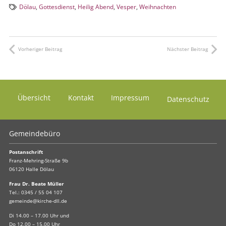
Dölau
,
Gottesdienst
,
Heilig Abend
,
Vesper
,
Weihnachten
Vorheriger Beitrag
Nächster Beitrag
Übersicht
Kontakt
Impressum
Datenschutz
Gemeindebüro
Postanschrift
Franz-Mehring-Straße 9b
06120 Halle Dölau
Frau Dr. Beate Müller
Tel.:
0345 / 55 04 107
gemeinde@kirche-dll.de
Di 14.00 – 17.00 Uhr und
Do 12.00 – 15.00 Uhr