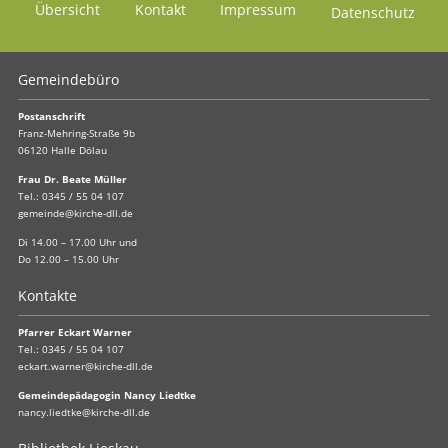
Übersicht
Kontakt
Impressum
Datenschutz
Gemeindebüro
Postanschrift
Franz-Mehring-Straße 9b
06120 Halle Dölau
Frau Dr. Beate Müller
Tel.:
0345 / 55 04 107
gemeinde@kirche-dll.de
Di 14.00 – 17.00 Uhr und
Do 12.00 – 15.00 Uhr
Kontakte
Pfarrer Eckart Warner
Tel.:
0345 / 55 04 107
eckart.warner@kirche-dll.de
Gemeindepädagogin Nancy Liedtke
nancy.liedtke@kirche-dll.de