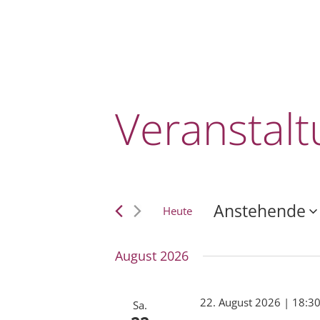
Veranstal
Veranstal
Anstehende
Heute
Datum
wählen.
August 2026
22. August 2026 | 18:3
Sa.