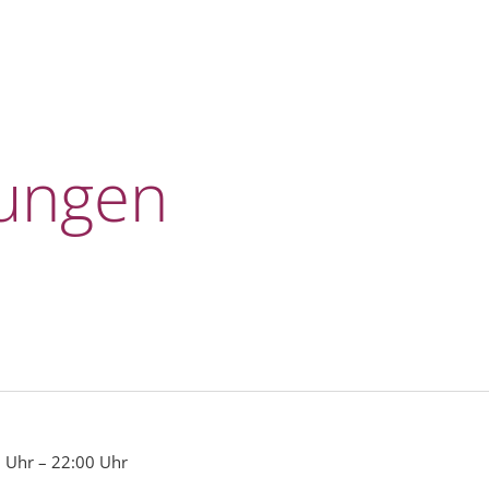
tungen
tungen
0 Uhr
–
22:00 Uhr