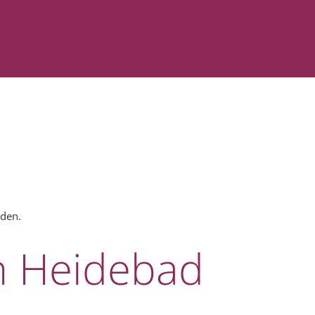
nden.
im Heidebad