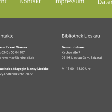
cht
Kontakt
Impressum
Date
ntakte
Bibliothek Lieskau
rrer Eckart Warner
Gemeindehaus
.:
0345 / 55 04 107
Kirchstraße 7
art.warner@kirche-dll.de
06198 Lieskau Gem. Salzatal
meindepädagogin Nancy Liedtke
Mi 15.00 – 18.00 Uhr
cy.liedtke@kirche-dll.de