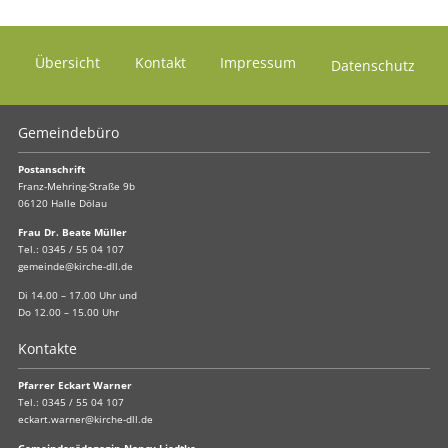
Übersicht
Kontakt
Impressum
Datenschutz
Gemeindebüro
Postanschrift
Franz-Mehring-Straße 9b
06120 Halle Dölau
Frau Dr. Beate Müller
Tel.:
0345 / 55 04 107
gemeinde@kirche-dll.de
Di 14.00 – 17.00 Uhr und
Do 12.00 – 15.00 Uhr
Kontakte
Pfarrer Eckart Warner
Tel.:
0345 / 55 04 107
eckart.warner@kirche-dll.de