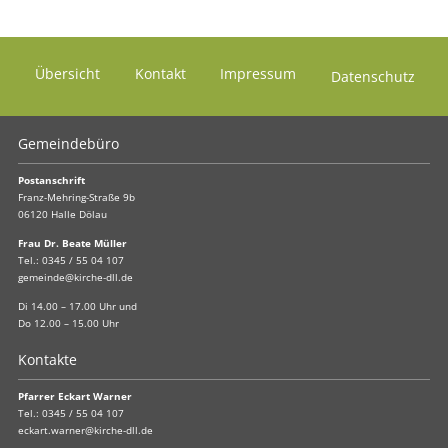
Übersicht
Kontakt
Impressum
Datenschutz
Gemeindebüro
Postanschrift
Franz-Mehring-Straße 9b
06120 Halle Dölau
Frau Dr. Beate Müller
Tel.:
0345 / 55 04 107
gemeinde@kirche-dll.de
Di 14.00 – 17.00 Uhr und
Do 12.00 – 15.00 Uhr
Kontakte
Pfarrer Eckart Warner
Tel.:
0345 / 55 04 107
eckart.warner@kirche-dll.de