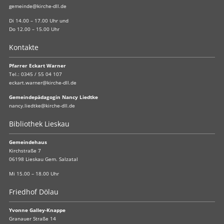
gemeinde@kirche-dll.de
Di 14.00 – 17.00 Uhr und
Do 12.00 – 15.00 Uhr
Kontakte
Pfarrer Eckart Warner
Tel.:
0345 / 55 04 107
eckart.warner@kirche-dll.de
Gemeindepädagogin Nancy Liedtke
nancy.liedtke@kirche-dll.de
Bibliothek Lieskau
Gemeindehaus
Kirchstraße 7
06198 Lieskau Gem. Salzatal
Mi 15.00 – 18.00 Uhr
Friedhof Dölau
Yvonne Galley-Knappe
Granauer Straße 14