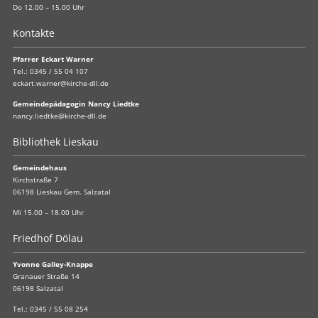
Do 12.00 – 15.00 Uhr
Kontakte
Pfarrer Eckart Warner
Tel.:
0345 / 55 04 107
eckart.warner@kirche-dll.de
Gemeindepädagogin Nancy Liedtke
nancy.liedtke@kirche-dll.de
Bibliothek Lieskau
Gemeindehaus
Kirchstraße 7
06198 Lieskau Gem. Salzatal
Mi 15.00 – 18.00 Uhr
Friedhof Dölau
Yvonne Galley-Knappe
Granauer Straße 14
06198 Salzatal
Tel.:
0345 / 55 08 254