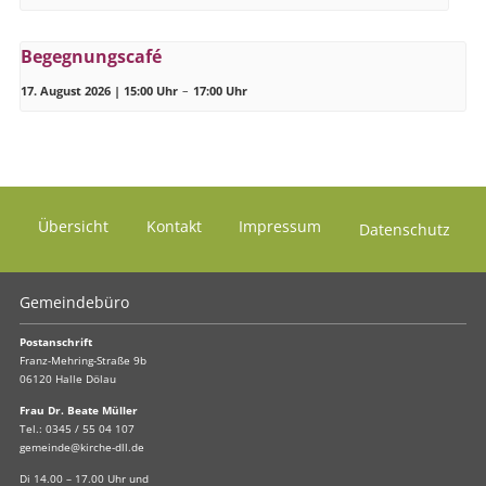
Begegnungscafé
17. August 2026 | 15:00 Uhr
–
17:00 Uhr
Übersicht
Kontakt
Impressum
Datenschutz
Gemeindebüro
Postanschrift
Franz-Mehring-Straße 9b
06120 Halle Dölau
Frau Dr. Beate Müller
Tel.:
0345 / 55 04 107
gemeinde@kirche-dll.de
Di 14.00 – 17.00 Uhr und