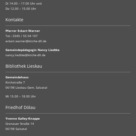
Di 14.00 – 17.00 Uhr und
Do 12.00 – 15.00 Uhr
Kontakte
Pfarrer Eckart Warner
Tel.:
0345 / 55 04 107
eckart.warner@kirche-dll.de
Gemeindepädagogin Nancy Liedtke
nancy.liedtke@kirche-dll.de
Bibliothek Lieskau
Gemeindehaus
Kirchstraße 7
06198 Lieskau Gem. Salzatal
Mi 15.00 – 18.00 Uhr
Friedhof Dölau
Yvonne Galley-Knappe
Granauer Straße 14
06198 Salzatal