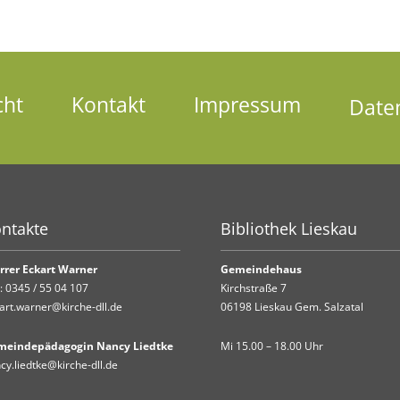
cht
Kontakt
Impressum
Date
ntakte
Bibliothek Lieskau
rrer Eckart Warner
Gemeindehaus
.:
0345 / 55 04 107
Kirchstraße 7
art.warner@kirche-dll.de
06198 Lieskau Gem. Salzatal
meindepädagogin Nancy Liedtke
Mi 15.00 – 18.00 Uhr
cy.liedtke@kirche-dll.de