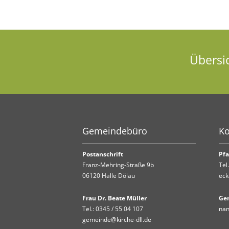
Übersi
Gemeindebüro
Ko
Postanschrift
Pfa
Franz-Mehring-Straße 9b
Tel
06120 Halle Dölau
eck
Frau Dr. Beate Müller
Ge
Tel.:
0345 / 55 04 107
nan
gemeinde@kirche-dll.de