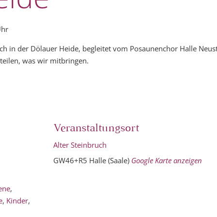
Uhr
uch in der Dölauer Heide, begleitet vom Posaunenchor Halle Neust
eilen, was wir mitbringen.
Veranstaltungsort
Alter Steinbruch
GW46+R5 Halle (Saale)
Google Karte anzeigen
ene
,
e
,
Kinder
,