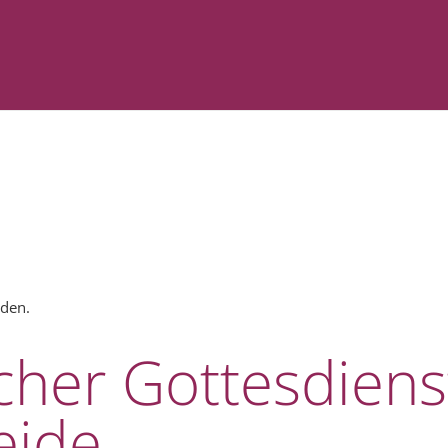
nden.
her Gottesdienst
eide