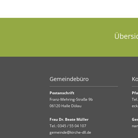
Übersi
Gemeindebüro
Ko
Postanschrift
Pfa
Franz-Mehring-Straße 9b
Tel
06120 Halle Dölau
eck
Frau Dr. Beate Müller
Ge
Tel.:
0345 / 55 04 107
nan
gemeinde@kirche-dll.de