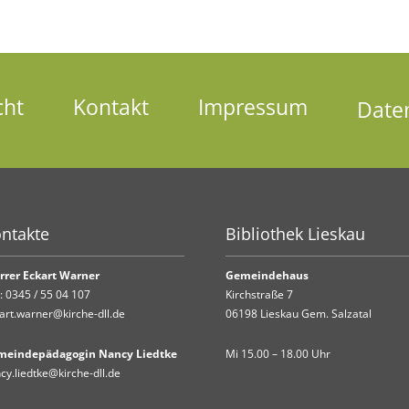
cht
Kontakt
Impressum
Date
ntakte
Bibliothek Lieskau
rrer Eckart Warner
Gemeindehaus
.:
0345 / 55 04 107
Kirchstraße 7
art.warner@kirche-dll.de
06198 Lieskau Gem. Salzatal
meindepädagogin Nancy Liedtke
Mi 15.00 – 18.00 Uhr
cy.liedtke@kirche-dll.de