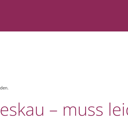
nden.
ieskau – muss le