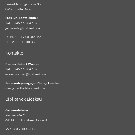
Franz-Mehring-Straße 9b
06120 Halle Dölau
Frau Dr. Beate Müller
Tel.:
0345 / 55 04 107
gemeinde@kirche-dll.de
Di 14.00 – 17.00 Uhr und
Do 12.00 – 15.00 Uhr
Kontakte
Pfarrer Eckart Warner
Tel.:
0345 / 55 04 107
eckart.warner@kirche-dll.de
Gemeindepädagogin Nancy Liedtke
nancy.liedtke@kirche-dll.de
Bibliothek Lieskau
Gemeindehaus
Kirchstraße 7
06198 Lieskau Gem. Salzatal
Mi 15.00 – 18.00 Uhr