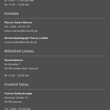
Di 14.00 – 17.00 Uhr und
Do 12.00 – 15.00 Uhr
Kontakte
Pfarrer Eckart Warner
Tel.:
0345 / 55 04 107
eckart.warner@kirche-dll.de
Gemeindepädagogin Nancy Liedtke
nancy.liedtke@kirche-dll.de
Bibliothek Lieskau
Gemeindehaus
Kirchstraße 7
06198 Lieskau Gem. Salzatal
Mi 15.00 – 18.00 Uhr
Friedhof Dölau
Yvonne Galley-Knappe
Granauer Straße 14
06198 Salzatal
Tel.:
0345 / 55 08 254