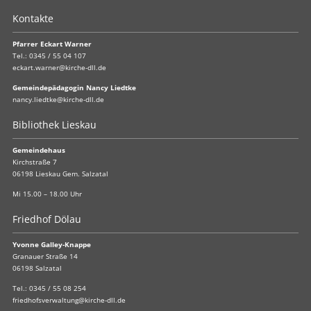
Kontakte
Pfarrer Eckart Warner
Tel.:
0345 / 55 04 107
eckart.warner@kirche-dll.de
Gemeindepädagogin Nancy Liedtke
nancy.liedtke@kirche-dll.de
Bibliothek Lieskau
Gemeindehaus
Kirchstraße 7
06198 Lieskau Gem. Salzatal
Mi 15.00 – 18.00 Uhr
Friedhof Dölau
Yvonne Galley-Knappe
Granauer Straße 14
06198 Salzatal
Tel.:
0345 / 55 08 254
friedhofsverwaltung@kirche-dll.de