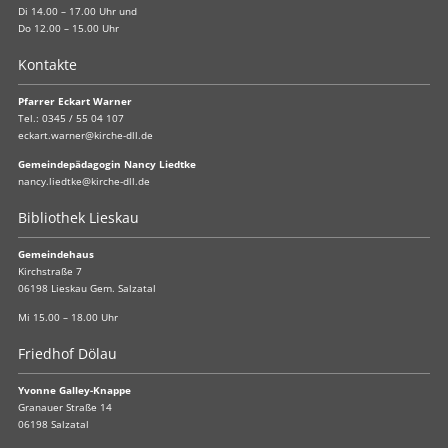
Di 14.00 – 17.00 Uhr und
Do 12.00 – 15.00 Uhr
Kontakte
Pfarrer Eckart Warner
Tel.:
0345 / 55 04 107
eckart.warner@kirche-dll.de
Gemeindepädagogin Nancy Liedtke
nancy.liedtke@kirche-dll.de
Bibliothek Lieskau
Gemeindehaus
Kirchstraße 7
06198 Lieskau Gem. Salzatal
Mi 15.00 – 18.00 Uhr
Friedhof Dölau
Yvonne Galley-Knappe
Granauer Straße 14
06198 Salzatal